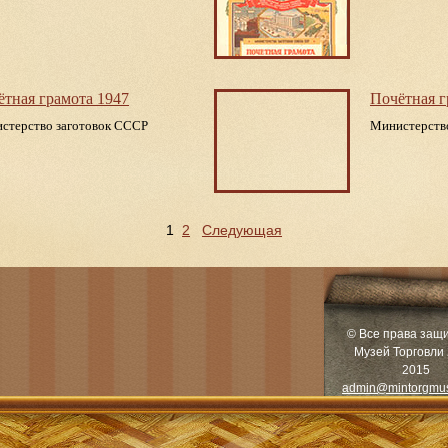
ётная грамота 1947
Почётная г
стерство заготовок СССР
Министерств
1
2
Следующая
© Все права защ
Музей Торговли 
2015
admin@mintorgmu