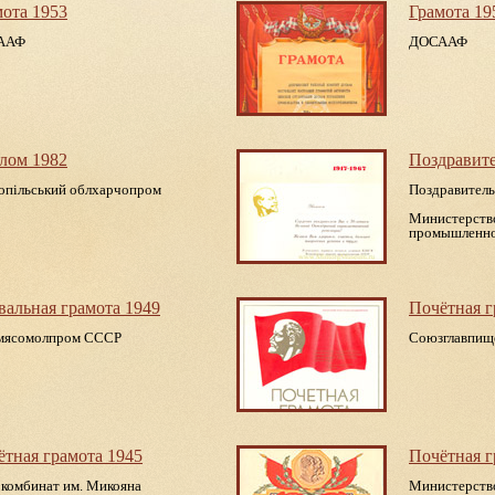
мота 1953
Грамота 19
ААФ
ДОСААФ
лом 1982
Поздравит
опiльський облхарчопром
Поздравитель
Министерств
промышленн
вальная грамота 1949
Почётная г
ясомолпром СССР
Союзглавпищ
ётная грамота 1945
Почётная г
комбинат им. Микояна
Министерств