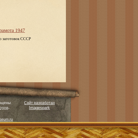
рамота 1947
о заготовок СССР
ищены.
Сайт разработан
Imagespark
2008-
seum.ru