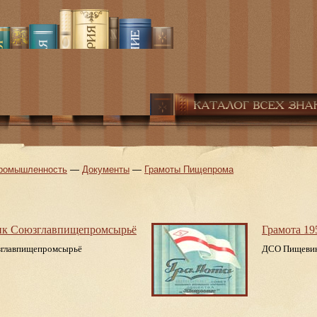
ромышленность
—
Документы
—
Грамоты Пищепрома
нк Союзглавпищепромсырьё
Грамота 19
главпищепромсырьё
ДСО Пищеви