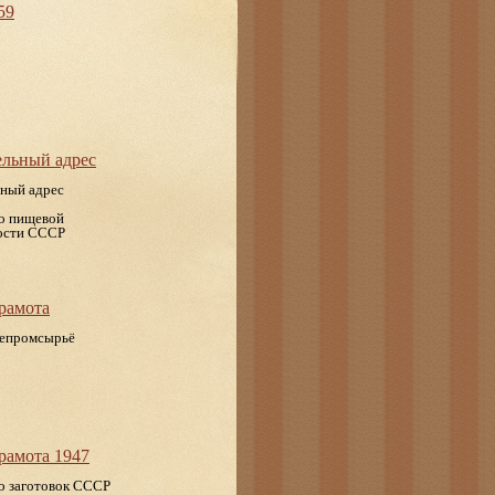
59
ельный адрес
ный адрес
о пищевой
ости СССР
рамота
епромсырьё
рамота 1947
о заготовок СССР