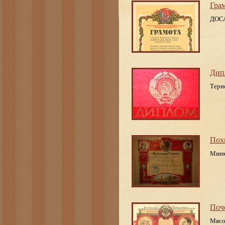
Гра
ДОС
Дип
Терн
Пох
Минм
Поч
Мясо