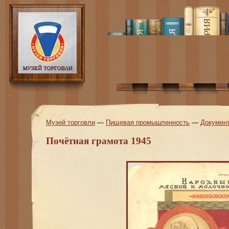
Музей торговли
—
Пищевая промышленность
—
Докумен
Почётная грамота 1945