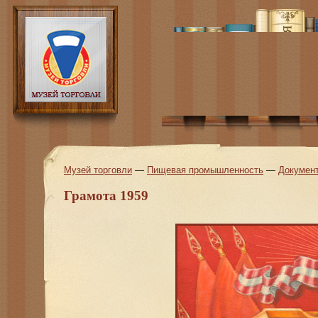
Музей торговли
—
Пищевая промышленность
—
Докумен
Грамота 1959