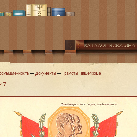
ромышленность
—
Документы
—
Грамоты Пищепрома
947