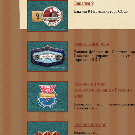
Бакалея 9
Бакалея 9 Наркомвнуторг СССР
Баянная фабрика
Баянная фабрика им. Советской а
Главного управления внутрен
торговли СССР
Беловский торг
самообслуживания Русский
хлеб
Беловский торг самообслужив
Русский хлеб
Белювелирторг
Белювелирторг