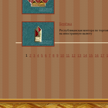
Берёзка
Республиканская контора по торгов
на иностранную валюту
1
2
3
4
5
6
7
8
9
10
11
12
13
14
15
16
17