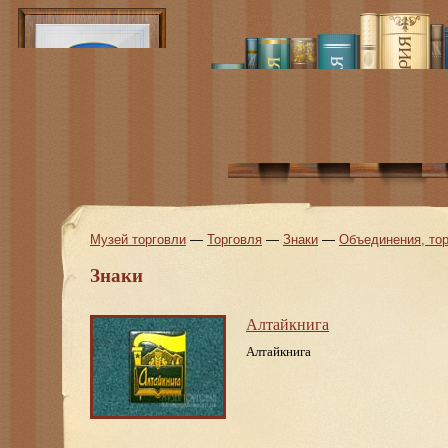
Музей торговли
—
Торговля
—
Знаки
—
Объединения, тор
Знаки
Алтайкнига
Алтайкнига