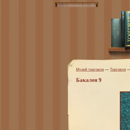
Музей торговли
—
Торговля
Бакалея 9