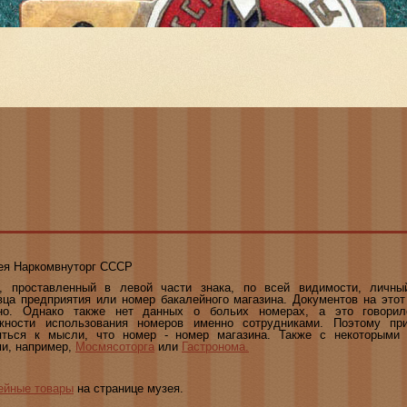
ея Наркомвнуторг СССР
, проставленный в левой части знака, по всей видимости, личны
вца предприятия или номер бакалейного магазина. Документов на этот
но. Однако также нет данных о больих номерах, а это говори
жности использования номеров именно сотрудниками. Поэтому при
яться к мысли, что номер - номер магазина. Также с некоторыми
ми, например,
Мосмясоторга
или
Гастронома.
ейные товары
на странице музея.