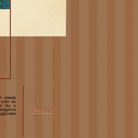
й номер
 счёт не
ло бы о
ходится
 другими