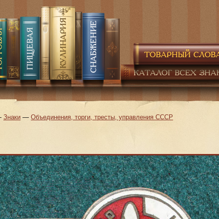
—
Знаки
—
Объединения, торги, тресты, управления СССР