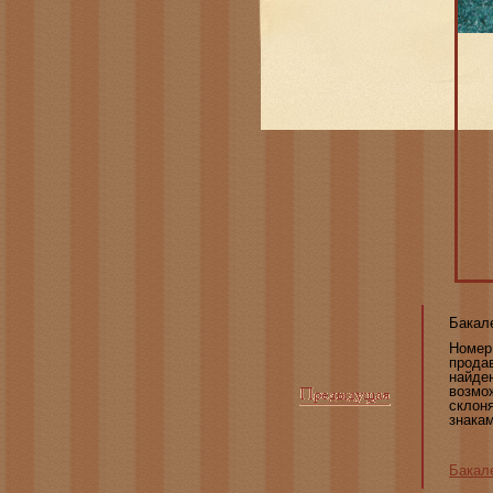
Бакал
Номер
прода
найде
возмо
склон
знака
Бакал