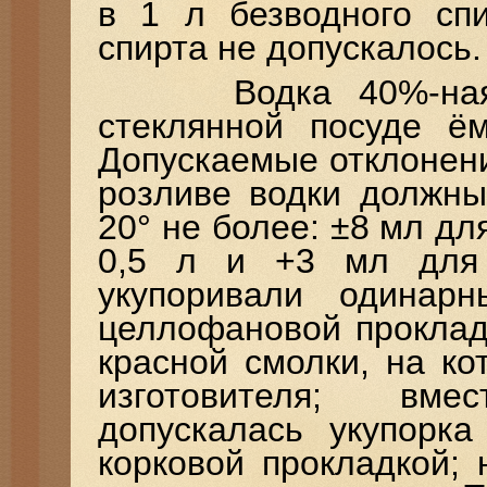
в 1 л безводного спи
спирта не допускалось
Водка 40%-ная вы
стеклянной посуде ём
Допускаемые отклонен
розливе водки должны
20° не более: ±8 мл для
0,5 л и +3 мл для 
укупоривали одинар
целлофановой проклад
красной смолки, на ко
изготовителя; вме
допускалась укупорка
корковой прокладкой; 