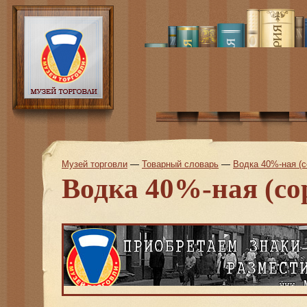
Музей торговли
—
Товарный словарь
—
Водка 40%-ная (с
Водка 40%-ная (со