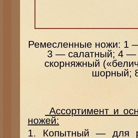
Ремесленные ножи: 1 
3 — салатный; 4 —
скорняжный («белич
шорный; 
Ассортимент и ос
ножей:
1. Копытный — для р