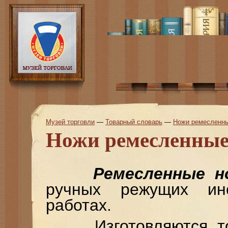
Музей торговли
—
Товарный словарь
—
Ножи ремесленн
Ножи ремесленны
Ремесленные н
ручных режущих ин
работах.
Изготовляются толь