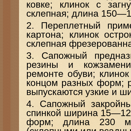
ковке; клинок с загн
склепная; длина 150—1
2. Переплетный прим
картона; клинок остр
склепная фрезерованн
3. Сапожный предназ
резины и кожзамени
ремонте обуви; клинок
концом разных форм; р
выпускаются узкие и ш
4. Сапожный закройн
спинкой ширина 15—12
форм; длина 230 м