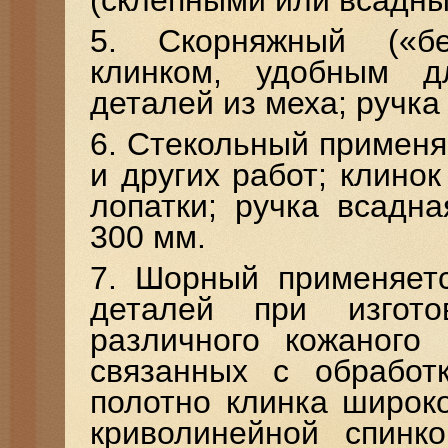
(склепными или всадным
5. Скорняжный («б
клинком, удобным д
деталей из меха; ручк
6. Стекольный применя
и других работ; клино
лопатки; ручка всадн
300 мм.
7. Шорный применяет
деталей при изгот
различного кожаного 
связанных с обработ
полотно клинка широк
криволинейной спинко