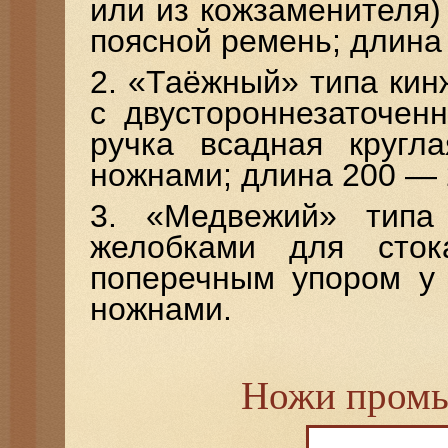
или из кожзаменителя)
поясной ремень; длин
2. «Таёжный» типа ки
с двустороннезаточен
ручка всадная кругла
ножнами; длина 200 — 
3. «Медвежий» типа 
желобками для сток
поперечным упором у 
ножнами.
Ножи промы