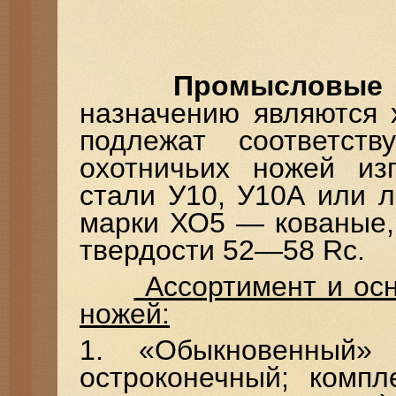
Промысловые 
назначению являются 
подлежат соответств
охотничьих ножей изг
стали У10, У10А или 
марки ХО5 — кованые,
твердости 52—58 Rс.
Ассортимент и ос
ножей:
1. «Обыкновенный»
остроконечный; компл