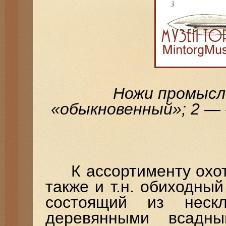
Ножи промысл
«обыкновенный»; 2 —
К ассортименту охотн
также и т.н. обиходны
состоящий из неск
деревянными всадн