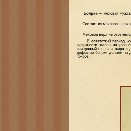
Боярка
— меховая мужска
Состоит из мехового верха в
Меховой верх изготовлялся и
В советсткий период боярк
окружности головы на уровн
очищенный от пыли, жира и д
дефектов боярки делали на д
покров.