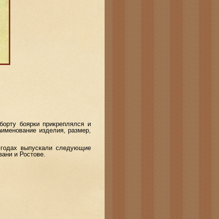
орту боярки прикреплялся и
именование изделия, размер,
годах выпускали следующие
ани и Ростове.