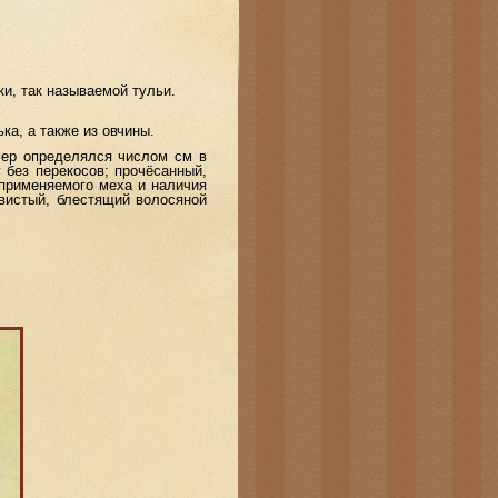
и, так называемой тульи.
а, а также из овчины.
ер определялся числом см в
без перекосов; прочёсанный,
 применяемого меха и наличия
овистый, блестящий волосяной