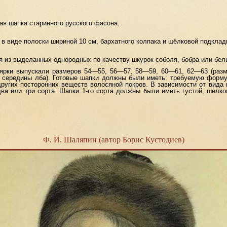
я шапка старинного русского фасона.
 виде полоски шириной 10 см, бархатного колпака и шёлковой подкладк
з выделанных однородных по качеству шкурок соболя, бобра или бельк
и выпускали размеров 54—55, 56—57, 58—59, 60—61, 62—63 (разм
е середины лба). Готовые шапки должны были иметь: требуемую форму 
ругих посторонних веществ волосяной покров. В зависимости от вида
ва или три сорта. Шапки 1-го сорта должны были иметь густой, шелк
Ф. И. Шаляпин (автор Борис Кустодиев)