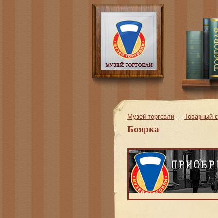
Музей торговли
—
Товарный 
Боярка