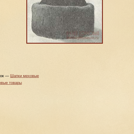
рок —
Шапки меховые
овые товары