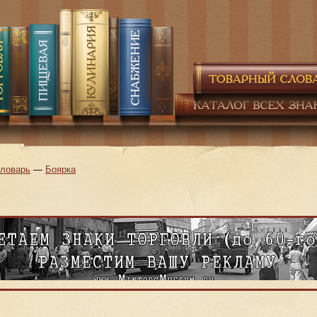
словарь
—
Боярка