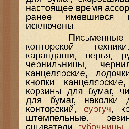
настоящее время ассо
ранее имевшиеся в
исключены.
Письменные прин
конторской техник
карандаши, перья, ру
чернильницы, черни
канцелярские, лодоч
кнопки канцелярские
корзины для бумаг, ч
для бумаг, наколки 
конторский,
сургуч
, к
штемпельные, рези
сшиватели,
губочницы
,