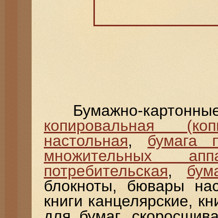
Бумажно-картонные 
копировальная (коп
настольная
,
бумага п
множительных аппа
потребительская
,
бум
блокноты, бювары нас
книги канцелярские, кн
для бумаг, скоросшива