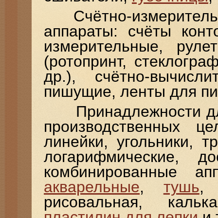
Счётно-измерительн
аппараты: счёты конт
измерительные, руле
(ротопринт, стеклогр
др.), счётно-вычис
пишущие, ленты для пи
Принадлежности для 
производственных це
линейки, угольники, т
логарифмические, д
комбинированные а
акварельные
,
тушь
,
рисовальная, каль
пластилин для лепки
и т