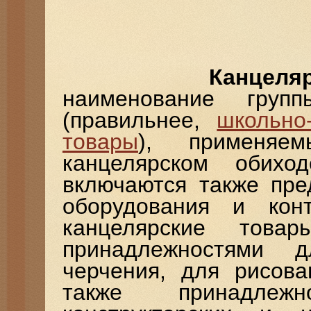
Канцелярски
наименование груп
(правильнее,
школьно
товары
), применяе
канцелярском обихо
включаются также пре
оборудования и конт
канцелярские това
принадлежностями 
черчения, для рисов
также принадлеж