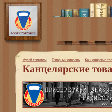
Музей торговли
—
Товарный словарь
—
Канцелярские то
Канцелярские тов