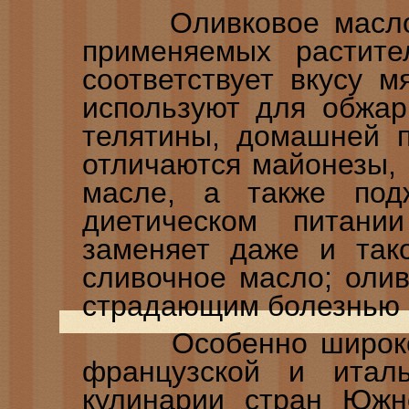
Оливковое масло —
применяемых растите
соответствует вкусу м
используют для обжар
телятины, домашней п
отличаются майонезы,
масле, а также по
диетическом питани
заменяет даже и тако
сливочное масло; оли
страдающим болезнью 
Особенно широкое 
французской и итал
кулинарии стран Южн