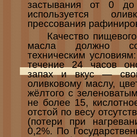
застывания от 0 д
используется оли
прессования рафиниро
Качество пищевого р
масла должно соо
техническим условиям:
течение 24 часов он
запах и вкус — сво
оливковому маслу, цве
жёлтого с зеленоватым
не более 15, кислотно
отстой по весу отсутст
(потери при нагрева
0,2%. По Государстве