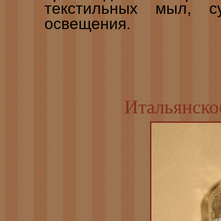
текстильных мыл, с
освещения.
Итальянско