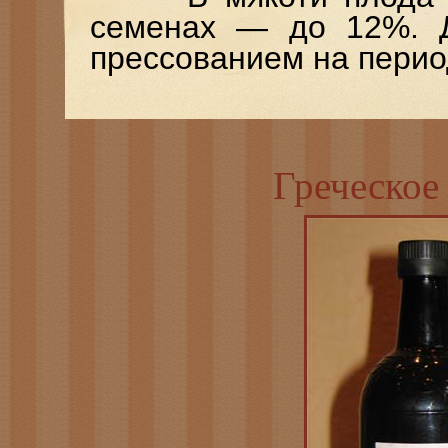
семенах — до 12%. Д
прессованием на перио
Греческое