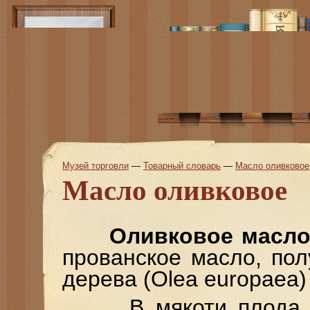
Музей торговли
—
Товарный словарь
—
Масло оливковое
Масло оливковое
Оливковое масл
прованское масло, пол
дерева (Olea europaea
В мякоти плода со