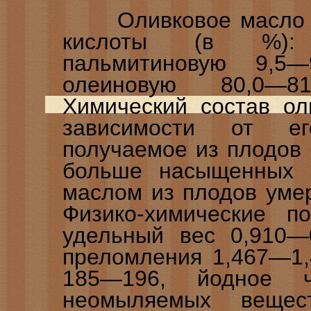
Оливковое масло с
кислоты (в %): 
пальмитиновую 9,5—
олеиновую 80,0—81
Химический состав ол
зависимости от ег
получаемое из плодов
больше насыщенных 
маслом из плодов ум
Физико-химические по
удельный вес 0,910—
преломления 1,467—1,
185—196, йодное ч
неомыляемых вещес