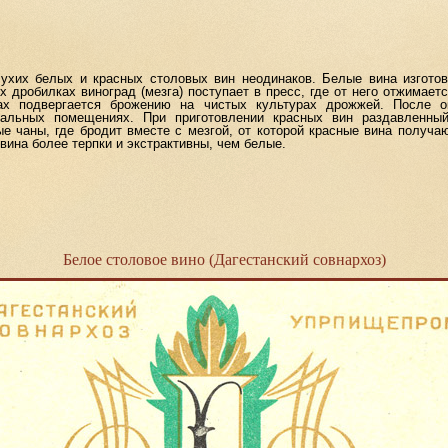
х белых и красных столовых вин неодинаков. Белые вина изгото
дробилках виноград (мезга) поступает в пресс, где от него отжимаетс
ах подвергается брожению на чистых культурах дрожжей. После о
альных помещениях. При приготовлении красных вин раздавленный 
е чаны, где бродит вместе с мезгой, от которой красные вина получа
вина более терпки и экстрактивны, чем белые.
Белое столовое вино (Дагестанский совнархоз)