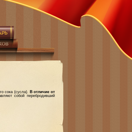
о сока (сусла).
В отличие от
авляют собой перебродивший