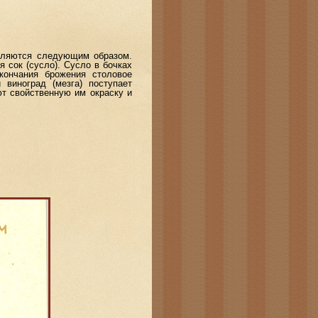
вляются следующим образом.
я сок (сусло). Сусло в бочках
кончания брожения столовое
виноград (мезга) поступает
ют свойственную им окраску и