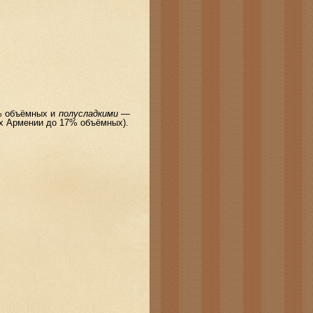
% объёмных и
полусладкими
—
х Армении до 17% объёмных).