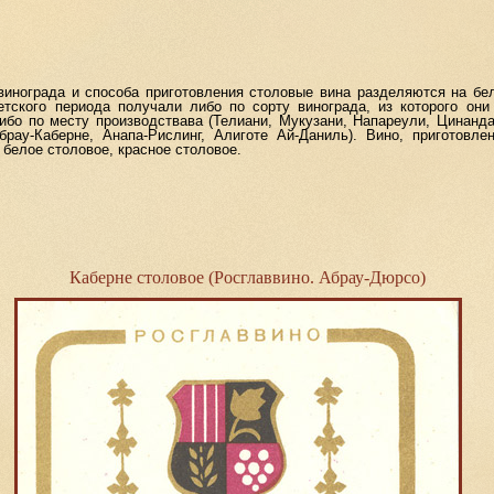
ограда и способа приготовления столовые вина разделяются на бел
етского периода получали либо по сорту винограда, из которого они 
либо по месту производствава (Телиани, Мукузани, Напареули, Цинанда
Абрау-Каберне, Анапа-Рислинг, Алиготе Ай-Даниль). Вино, приготовле
 белое столовое, красное столовое.
Каберне столовое (Росглаввино. Абрау-Дюрсо)