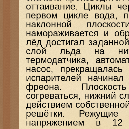
оттаивание. Циклы че
первом цикле вода, п
наклонной плоскост
намораживается и обр
лёд достигал заданной
слой льда на ниж
термодатчика, автома
насос, прекращалась
испарителей начинал 
фреона. Плоскост
согреваться, нижний с
действием собственно
решётки. Режущие 
напряжением в 1