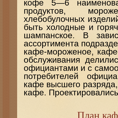
кофе 5—6 наименова
продуктов, морож
хлебобулочных издели
быть холодные и горяч
шампанское. В зави
ассортимента подразде
кафе-мороженое, кафе
обслуживания делили
официантами и с само
потребителей официа
кафе высшего разряда,
кафе. Проектировались 
План каф