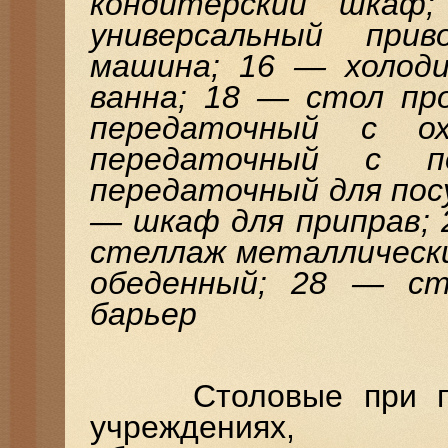
кондитерский шкаф
универсальный при
машина; 16 — холод
ванна; 18 — стол пр
передаточный с о
передаточный с 
передаточный для пос
— шкаф для приправ; 
стеллаж металлически
обеденный; 28 — ст
барьер
Столовые при пром
учреждениях, 