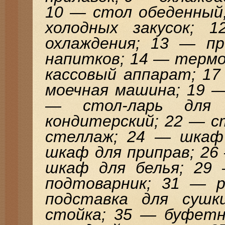
10 — стол обеденный;
холодных закусок; 
охлаждения; 13 — пр
напитков; 14 — термо
кассовый аппарат; 1
моечная машина; 19 —
— стол-ларь для
кондитерский; 22 — с
стеллаж; 24 — шкаф
шкаф для приправ; 26
шкаф для белья; 29
подтоварник; 31 — 
подставка для суш
стойка; 35 — буфетн