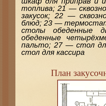
шкаф для приправ и 
топлива; 21 — сквозн
закусок; 22 — сквозн
блюд; 23 — термостат
столы обеденные д
обеденные четырёхм
пальто; 27 — стол дл
стол для кассира
План закусоч