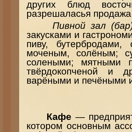
других блюд восто
разрешаласья продажа 
Пивной зал (бар
закусками и гастроном
пиву, бутербродами,
моченым, солёным; с
солеными; мятными п
твёрдокопченой и д
варёными и печёными и 
Кафе
— предприят
котором основным асс