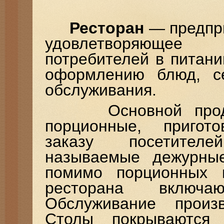
Ресторан
— предпри
удовлетворяющее 
потребителей в питани
оформлению блюд, се
обслуживания.
Основной продукц
порционные, пригот
заказу посетит
называемые дежурны
помимо порционных
ресторана включа
Обслуживание произ
Столы покрываются 