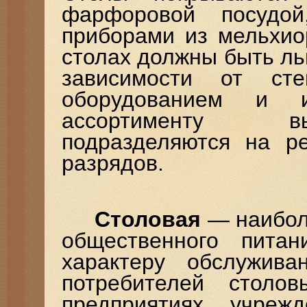
фарфоровой посудо
приборами из мельхио
столах должны быть ль
зависимости от ст
оборудованием и 
ассортименту вы
подразделяются на р
разрядов.
Столовая
— наибол
общественного питан
характеру обслужива
потребителей столо
предприятиях, учрежд