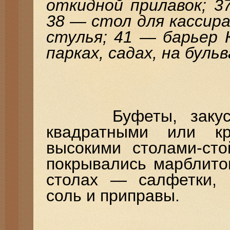
откидной прилавок; 3
38 — стол для кассир
стулья; 41 — барьер 
парках, садах, на бульв
Буфеты, закусочн
квадратными или к
высокими столами-ст
покрывались марблито
столах — салфетки, 
соль и приправы.