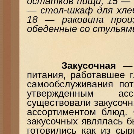
остатков пищи; 15 — 
— стол-шкаф для хле
18 — раковина прои
обеденные со стульям
Закусочная
— п
питания, работавшее 
самообслуживания пот
утвержденным асс
существовали закусоч
ассортиментом блюд. 
закусочных являлась 
готовились как из сыр