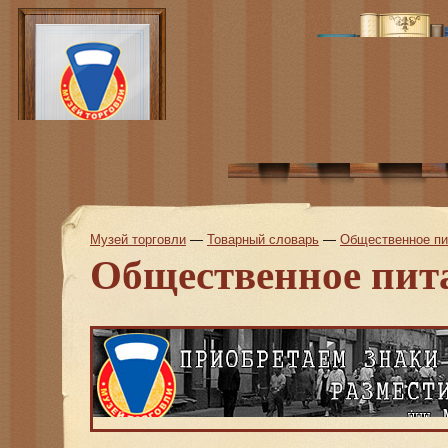
Музей торговли
—
Товарный словарь
—
Общественное пит
Общественное пита