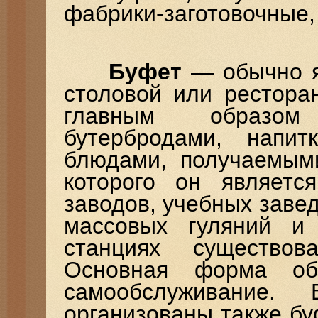
фабрики-заготовочные,
Буфет
— обычно я
столовой или рестора
главным образом
бутербродами, напи
блюдами, получаемым
которого он являетс
заводов, учебных завед
массовых гуляний и
станциях существов
Основная форма об
самообслуживание.
организованы также бу