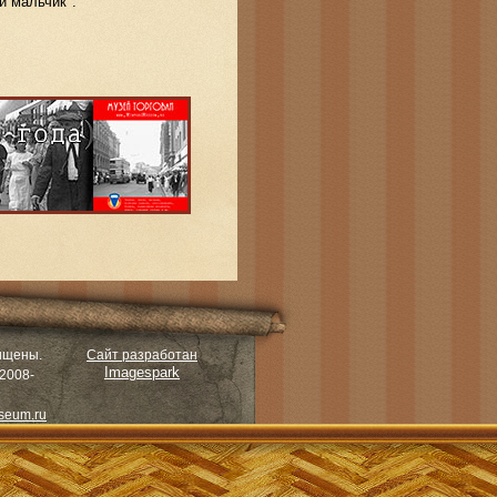
й мальчик".
ищены.
Сайт разработан
Imagespark
2008-
seum.ru