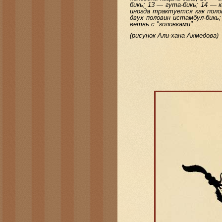
бикь; 13 — гута-бикь; 14 — 
иногда трактуется как поло
двух половин истамбул-бикь;
ветвь с "головками"
(рисунок Али-хана Ахмедова)