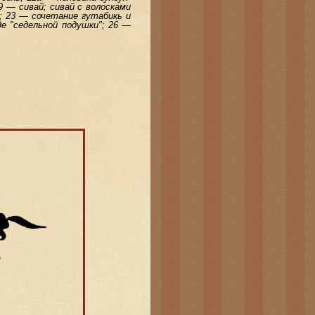
9 — сивай; сивай с волосками
; 23 — сочетание гутабикь и
де "седельной подушки"; 26 —