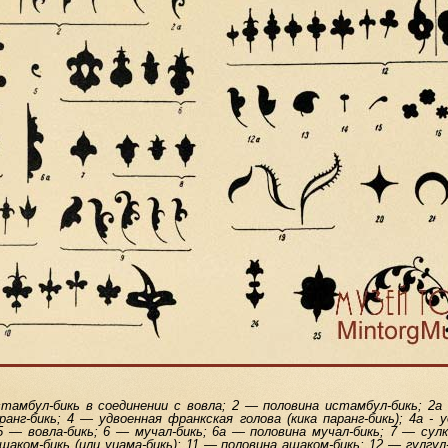
тамбул-бикь в соединении с вовла; 2 — половина истамбул-бикь; 2а
ранг-бикь; 4 — удвоенная франкская голова (кика паранг-бикь); 4а - 
 — вовла-бикь; 6 — мучал-бикь; 6а — половина мучал-бикь; 7 — сулк
шаком-бикь (или уцама-бикь); 11 — половина ашаком-бикь; 12 — гулгул