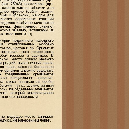
т. 25015), подстаканники (арт.
 (арт. 25043), портсигары (арт.
астольные лампы, обложки для
дное оружие (сабли, шашки,
бочки и флаконы, наборы для
инских серебряных изделий
 изделие и обычно сочетается
ением, филигранью, сканью,
ветной эмалью, вставками из
х пластинок и т.д.
рии подлинного народного
из стелизованных условно
точков, цветов и пр. Орнамент
 покрывает всю поверхность
бой извивов и завитков. В
льон. Часто поверх мелкого
 и редкий, выполненный какой-
ая ткань кажется бесконечно
нии орнамента можно выделить
х традиционных орнаментов
сит специальное название.
та также называются особо:
егами - тутта, ассиметричный
осль). Из отдельных элементов
ент, который композиционно
стью его поверхности.
но ведущее место занимает
следующим нанесением черни.