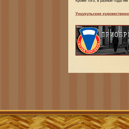
Кроме того, в разные годы им
Унцукульские художественн