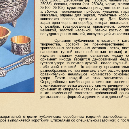
(арт. 25005), десертные (арт. 25010), чайные (ар
25038), бокалы, стопки (арт. 25048), чарки, рюмки
25100, 25105), курительные принадлежности, н
альбомов, чернильные приборы, кувшины, пара
кинжалы), оправы для зеркал, туалетные коро
кавказских поясов, пряжки и др. Для Кубач
характерна чернь по серебру, которая покрывает
с резьбой, гравированным орнаментом, золоч
чеканкой, золотой насечкой, резной костью, ц
полудрагоценных камней, инкрустацией из костяны
Орнамент кубачинцев относится к катего
творчества, состоит он преимущественно 
трактованных растительных мотивов - веток, лис
наносится густой сплошной сетью (вязью) и
изделия пышным узором связанных между со
орнамент иногда вводится декоративный меда
густого узора наносится другой - более крупный
либо иной техникой. По эффекту орнаментальн
разнообразной, но при внимательном рассмотре
сравнительно небольшое количество основны
узора. Почти каждый из этих элементов но
Определённые комбинации элементов орнамен
стелизованная ветка дерева с симметричными поб
орнамент из спиралей и стеблей - мархарай (зар
и их комбинаций слагается кубачинский орнам
увязывается с формой изделия или отдельной ча
ативной отделки кубачинских серебряных изделий разнообразна, 
торое выполняется короткими штихелями со специальной заточкой) с по