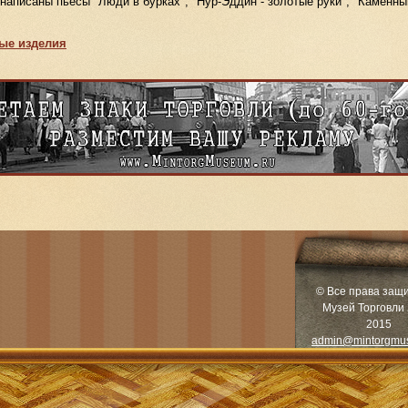
 написаны пьесы "Люди в бурках", "Нур-Эддин - золотые руки", "Каменны
ые изделия
© Все права защ
Музей Торговли 
2015
admin@mintorgmu