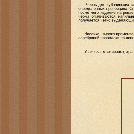
Чернь для кубачинских сере
определенных пропорциях. Сп
после чего изделие нагревае
черни опиливаются напиль
получается четко выделяющий
Насечка, широко применяема
серебряной проволоки по пов
Упаковка, маркировка, хран