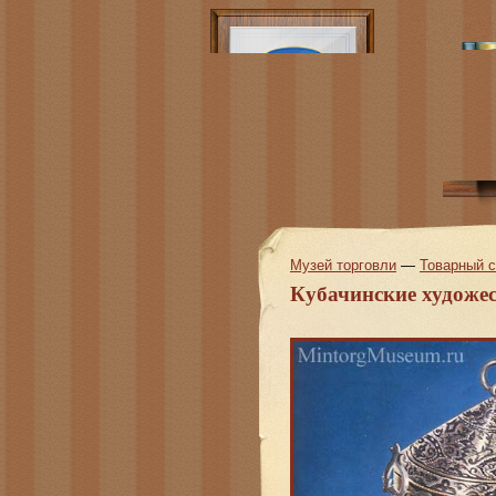
Музей торговли
—
Товарный 
Кубачинские художе