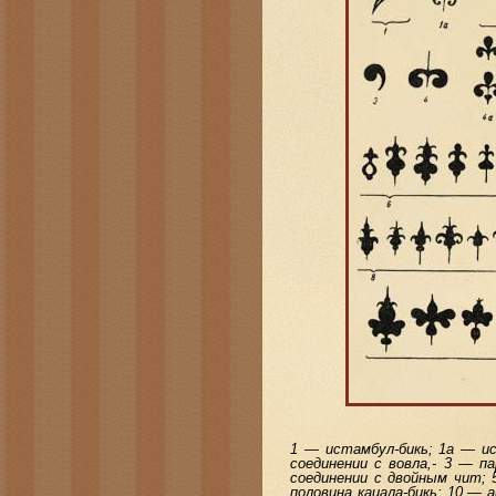
1 — истамбул-бикь; 1а — ис
соединении с вовла,- 3 — па
соединении с двойным чит; 5
половина кацала-бикь; 10 — а