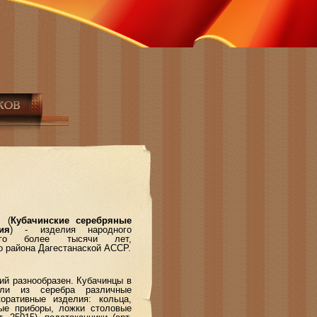
я
(
Кубачинские серебряные
ия
) - изделия народного
щего более тысячи лет,
о района Дагестанаской АССР.
 разнообразен. Кубачинцы в
вали из серебра различные
ративные изделия: кольца,
вые приборы, ложки столовые