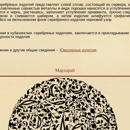
бряных изделий представляет собой сплав, состоящий из сервера, ме
лавленные сернистые металлы в виде порошка наносятся в углубления
тся и чернь, растекаясь, заполняет углубления орнамента, прочно со
ником и снимаются шабером, а затем изделие шлифуется грифелем
ся на белоснежном фоне серебряного изделия черновой узор.
я в кубачинских серебряных изделиях, заключается в прокладывании в
ерхности изделия.
ение и другие общие сведения -
Ювелирные изделия
.
Мархарай