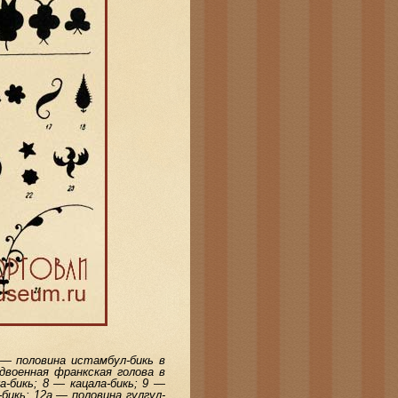
 — половина истамбул-бикь в
удвоенная франкская голова в
а-бикь; 8 — кацала-бикь; 9 —
-бикь; 12а — половина гулгул-