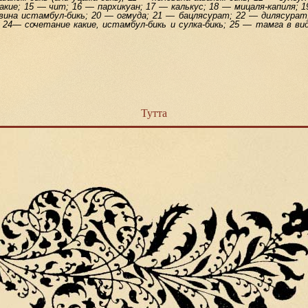
какие; 15 — чит; 16 — пархикуан; 17 — калькус; 18 — мицаля-капиля; 1
вина истамбул-бикь; 20 — огмуда; 21 — бацлясурат; 22 — дилясурат
 24— сочетание какие, истамбул-бикь и сулка-бикь; 25 — тамга в ви
Тутта