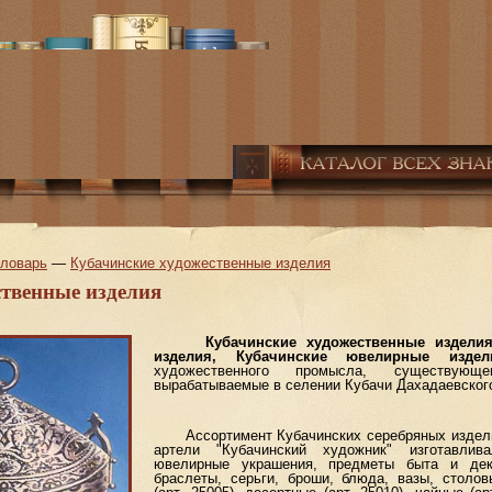
словарь
—
Кубачинские художественные изделия
ственные изделия
Кубачинские художественные издели
изделия, Кубачинские ювелирные издел
художественного промысла, существую
вырабатываемые в селении Кубачи Дахадаевског
Ассортимент Кубачинских серебряных изделий
артели "Кубачинский художник" изготавли
ювелирные украшения, предметы быта и деко
браслеты, серьги, броши, блюда, вазы, столо