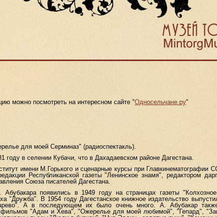
 можно посмотреть на интересном сайте "
Односельчане.ру
"
лье для моей Серминаз" (радиоспектакль).
году в селении Кубачи, что в Дахадаевском районе Дагестана.
тут имени М.Горького и сценарные курсы при Главкинематографии СС
редакции Республиканской газеты "Ленинское знамя", редактором дарг
авления Союза писателей Дагестана.
бакара появились в 1949 году на страницах газеты "Колхозное з
ха "Дружба". В 1954 году Дагестанское книжное издательство выпустил
арево". А в последующем их было очень много. А. Абубакар также
 фильмов "Адам и Хева", "Ожерелье для моей любимой", "Гепард", "Заг