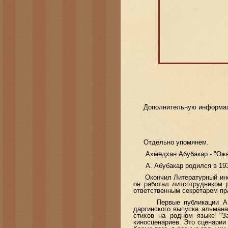
Дополнительную информацию
Отдельно упомянем.
Ахмедхан Абубакар - "Ожере
А. Абубакар родился в 1931 
Окончил Литературный инсти
он работал литсотрудником 
ответственным секретарем пр
Первые публикации А. Абу
даргинского выпуска альмана
стихов на родном языке "З
киносценариев. Это сценарии