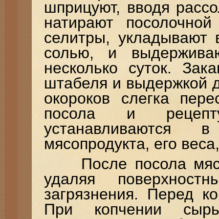
шприцуют, вводя рассо
натирают посолочной
селитры, укладывают 
солью, и выдержива
несколько суток. Зак
штабеля и выдержкой д
окороков слегка пере
посола и рецепт
устанавливаются 
мясопродукта, его веса,
После посола мясно
удаляя поверхност
загрязнения. Перед к
При копчении сырь