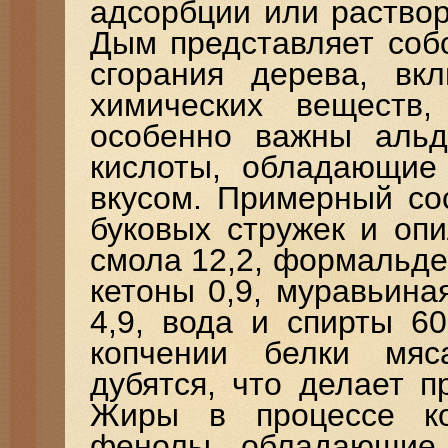
адсорбции или раство
Дым представляет соб
сгорания дерева, в
химических веществ
особенно важны альде
кислоты, обладающие
вкусом. Примерный со
буковых стружек и опи
смола 12,2, формальдег
кетоны 0,9, муравьиная
4,9, вода и спирты 6
копчении белки мя
дубятся, что делает п
Жиры в процессе ко
фенолы, обладающие 