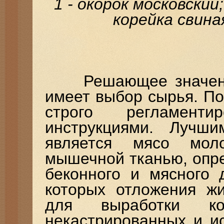
1 - окорок московский;
корейка свиная
Решающее значение 
имеет выбор сырья. П
строго регламентир
инструкциями. Лучш
является мясо мол
мышечной тканью, опр
беконного и мясного 
которых отложения ж
для выработки ко
некастрированных и и