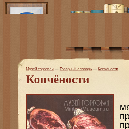
Музей торговли
—
Товарный словарь
—
Копчёности
Копчёности
м
п
п