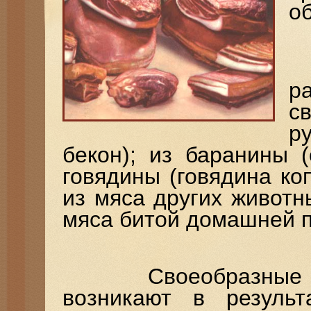
о
В
р
с
р
бекон); из баранины (
говядины (говядина коп
из мяса других животны
мяса битой домашней п
Своеобразные вку
возникают в резуль