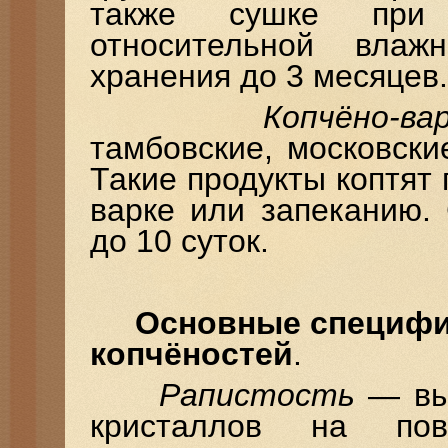
также сушке при
относительной влаж
хранения до 3 месяцев.
Копчёно-в
тамбовские, московски
Такие продукты коптят
варке или запеканию.
до 10 суток.
Основные специфи
копчёностей
.
Рапистость
— выс
кристаллов на пов