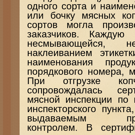
одного сорта и наимен
или бочку мясных ко
сортов могла произв
заказчиков. Каждую
несмывающейся, н
наклеиванием этикетк
наименования прод
порядкового номера, 
При отгрузке коп
сопровождалась сер
мясной инспекции по 
инспекторского пункта
выдаваемым произв
контролем. В сертиф