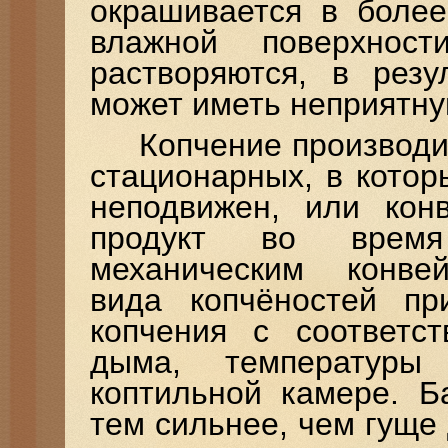
окрашивается в более
влажной поверхнос
растворяются, в резу
может иметь неприятную
Копчение производи
стационарных, в котор
неподвижен, или конв
продукт во время
механическим конв
вида копчёностей п
копчения с соответс
дыма, температуры
коптильной камере. Б
тем сильнее, чем гуще