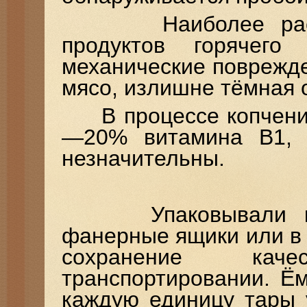
Наиболее распро
продуктов горячего
механические поврежд
мясо, излишне тёмная 
В процессе копчения
—20% витамина В1, 
незначительны.
Упаковывали копч
фанерные ящики или в
сохранение кач
транспортировании. Ём
каждую единицу тары 