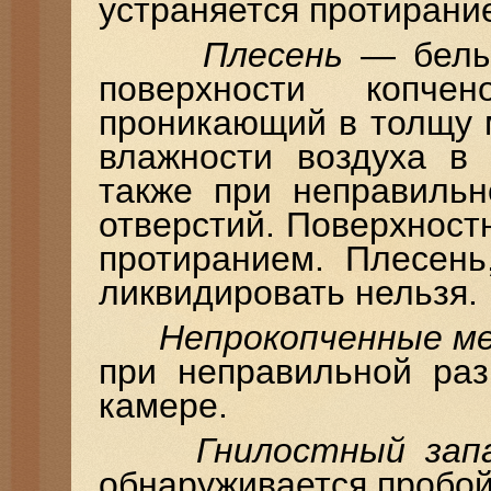
устраняется протирани
Плесень
— белый
поверхности копчен
проникающий в толщу 
влажности воздуха в
также при неправильн
отверстий. Поверхност
протиранием. Плесень
ликвидировать нельзя.
Непрокопченные м
при неправильной раз
камере.
Гнилостный зап
обнаруживается пробой