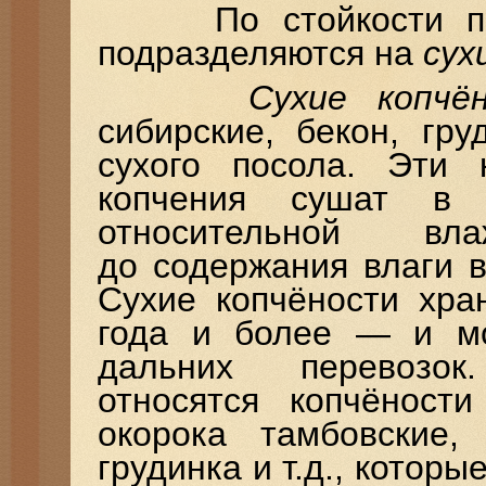
По стойкости при 
подразделяются на
сух
Сухие копчё
сибирские, бекон, гр
сухого посола. Эти 
копчения сушат в
относительной в
до содержания влаги 
Сухие копчёности хра
года и более — и мо
дальних перевоз
относятся копчёности
окорока тамбовские,
грудинка и т.д., котор