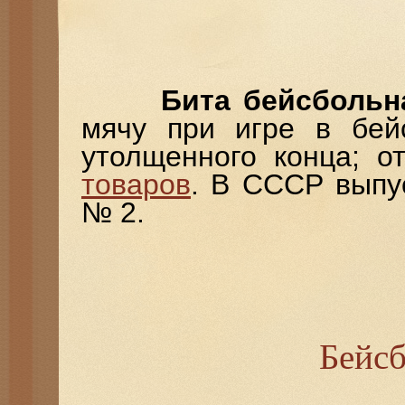
Бита бейсбольн
мячу при игре в бейс
утолщенного конца; о
товаров
. В СССР выпу
№ 2.
Бейсб