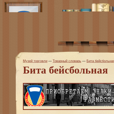
Музей торговли
—
Товарный словарь
—
Бита бейсбольна
Бита бейсбольная