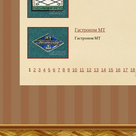
Гастроном МТ
Гастроном МТ
1
2
3
4
5
6
7
8
9
10
11
12
13
14
15
16
17
18