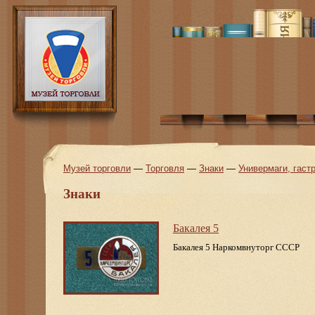
Музей торговли
—
Торговля
—
Знаки
—
Универмаги, гас
Знаки
Бакалея 5
Бакалея 5 Наркомвнуторг СССР