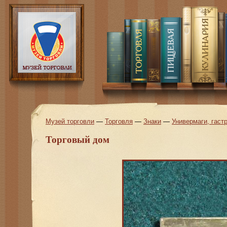
Музей торговли
—
Торговля
—
Знаки
—
Универмаги, гас
Торговый дом