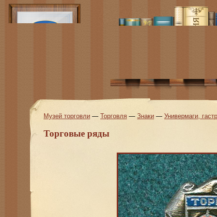
Музей торговли
—
Торговля
—
Знаки
—
Универмаги, гас
Торговые ряды