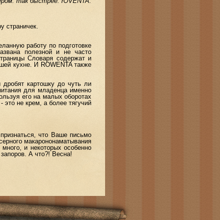
сером. так быстрее. rOVENTA.
у страничек.
ланную работу по подготовке
азвана полезной и не часто
страницы Словаря содержат и
ашей кухне. И ROWENTA также
 дробят картошку до чуть ли
питания для младенца именно
ользуя его на малых оборотах
 это не крем, а более тягучий
признаться, что Ваше письмо
ксерного макарононаматывания
 много, и некоторых особенно
запоров. А что?! Весна!