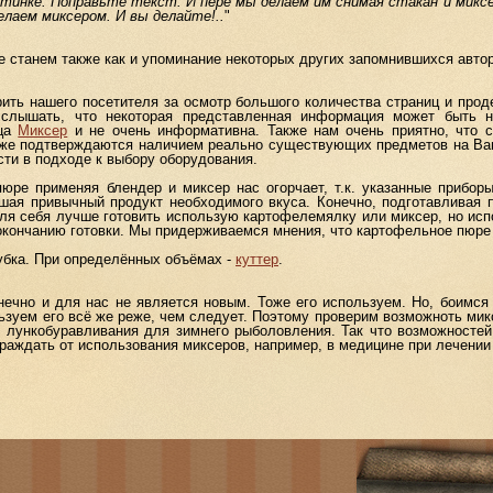
артинке. Поправьте текст. И пере мы делаем им снимая стакан и мик
лаем миксером. И вы делайте!..
"
танем также как и упоминание некоторых других запомнившихся автор
ь нашего посетителя за осмотр большого количества страниц и проде
 слышать, что некоторая представленная информация может быть н
ица
Миксер
и не очень информативна. Также нам очень приятно, что 
т же подтверждаются наличием реально существующих предметов на В
сти в подходе к выбору оборудования.
 применяя блендер и миксер нас огорчает, т.к. указанные приборы
ишая привычный продукт необходимого вкуса. Конечно, подготавливая 
 для себя лучше готовить использую картофелемялку или миксер, но исп
окончанию готовки. Мы придерживаемся мнения, что картофельное пюре -
бка. При определённых объёмах -
куттер
.
о и для нас не является новым. Тоже его используем. Но, боимся 
льзуем его всё же реже, чем следует. Поэтому проверим возможноть ми
 лункобуравливания для зимнего рыболовления. Так что возможностей
раждать от использования миксеров, например, в медицине при лечении 