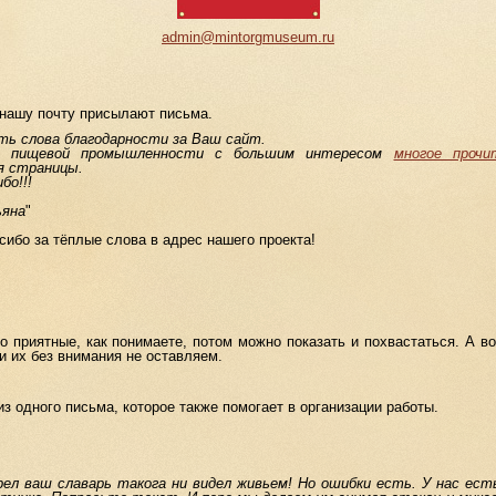
admin@mintorgmuseum.ru
нашу почту присылают письма.
ть слова благодарности за Ваш сайт.
и пищевой промышленности с большим интересом
многое прочи
я страницы.
бо!!!
ьяна
"
бо за тёплые слова в адрес нашего проекта!
риятные, как понимаете, потом можно показать и похвастаться. А во
и их без внимания не оставляем.
дного письма, которое также помогает в организации работы.
л ваш славарь такога ни видел живьем! Но ошибки есть. У нас есть