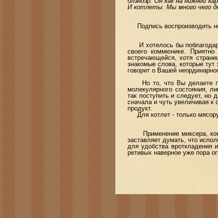
блэндэр. Он как на нижней к
И котлеты. Мы много чего де
Подпись воспроизводить не с
И хотелось бы поблагодарит
своего коммюнике. Приятно
встречающейся, хотя стран
знакомые слова, которые ту
говорит о Вашей неординарно
Но то, что Вы делаете пюре
молекулярного состояния, л
так поступить и следует, но
сначала и чуть увеличивая к 
продукт.
Для котлет - только мясору
Применение миксера, конечн
заставляет думать, что испо
для удобства вроткладения и
ретивых наверное уже пора ог