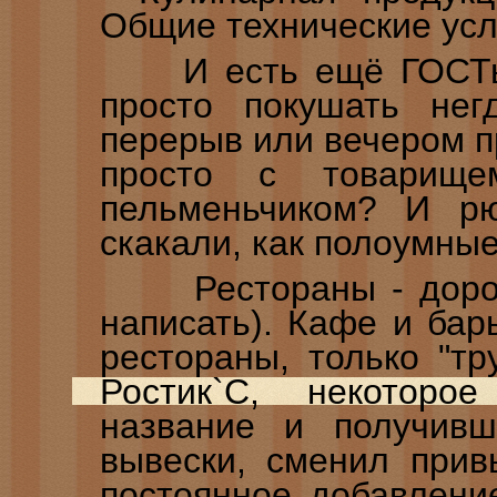
Общие технические усл
И есть ещё ГОСТы 
просто покушать нег
перерыв или вечером п
просто с товарищ
пельменьчиком? И р
скакали, как полоумные
Рестораны - дорого 
написать). Кафе и бар
рестораны, только "т
Ростик`С, некотор
название и получив
вывески, сменил прив
постоянное добавлени