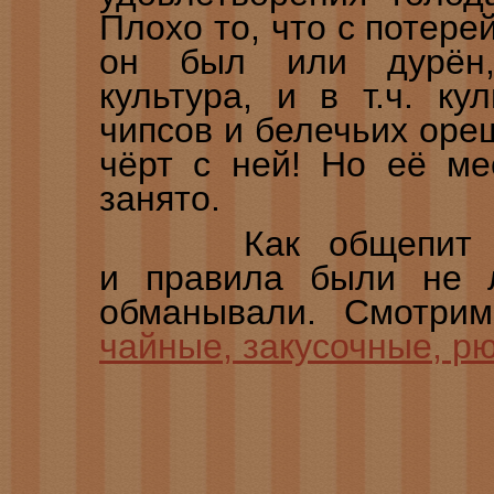
Плохо то, что с потер
он был или дурён,
культура, и в т.ч. ку
чипсов и белечьих оре
чёрт с ней! Но её ме
занято.
Как общепит сущ
и правила были не л
обманывали. Смотри
чайные, закусочные, рюм