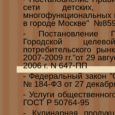
сети детских,
многофункциональных 
в городе Москве" №85
- Постановление П
Городской целев
потребительского рын
2007-2009 гг."от 29 авгу
2006 г. N 647-ПП
- Федеральный закон "
№ 184-ФЗ от 27 декабря
- Услуги общественног
ГОСТ Р 50764-95
- Кулинарная продукц