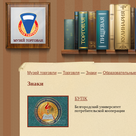
Музей торговли
—
Торговля
—
Знаки
—
Образовательные 
Знаки
БУПК
Белгородский университет
потребительской кооперации