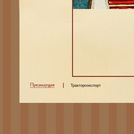
Трактороэкспорт