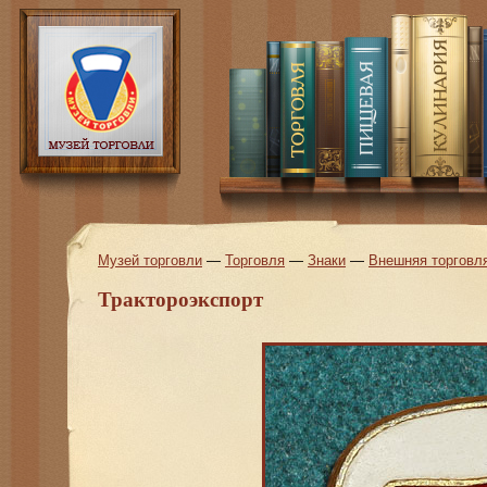
Музей торговли
—
Торговля
—
Знаки
—
Внешняя торговл
Трактороэкспорт