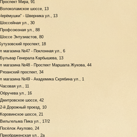
 Проспект Мира, 91
 Волоколамское шоссе, 13
Черёмушки" - Шверника ул., 13
Шоссейная ул., 30
 Профсоюзная ул., 88
 Шоссе Энтузиастов, 80
утузовский проспект, 18
 магазина №47 - Поклонная ул., 6
 Бульвар Генерала Карбышева, 13
л магазина №48 - Проспект Маршала Жукова, 44
Рязанский проспект, 34
л магазина №49 - Академика Скрябина ул., 1
Часовая ул., 11
Обручева ул., 16
 Дмитровское шоссе, 42
2-й Дорожный проезд, 10
 Коровинское шоссе, 21
Вильгельма Пика ул., 17/2
 Посёлок Акулово, 24
Преображенская ул., 2а