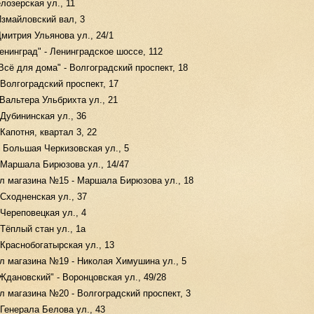
лозерская ул., 11
Измайловский вал, 3
митрия Ульянова ул., 24/1
нинград" - Ленинградское шоссе, 112
сё для дома" - Волгоградский проспект, 18
Волгоградский проспект, 17
Вальтера Ульбрихта ул., 21
Дубининская ул., 36
Капотня, квартал 3, 22
 Большая Черкизовская ул., 5
 Маршала Бирюзова ул., 14/47
л магазина №15 - Маршала Бирюзова ул., 18
Сходненская ул., 37
Череповецкая ул., 4
Тёплый стан ул., 1а
Краснобогатырская ул., 13
л магазина №19 - Николая Химушина ул., 5
дановский" - Воронцовская ул., 49/28
 магазина №20 - Волгоградский проспект, 3
Генерала Белова ул., 43