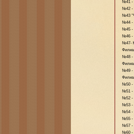
№41 -
№42 -
№43 "
№44 - 
№45 -
№46 -
№47- К
Филиал
№48 -
Филиа
№49 - 
Филиа
№50 - 
№51 - 
№52 -
№53 - 
№54 -
№55 - 
№57 -
№60 - 