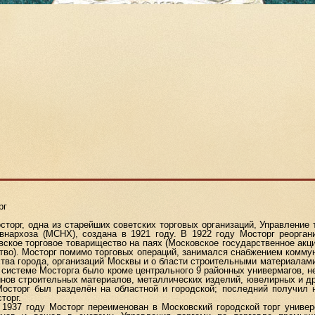
рг
рг, одна из старейших советских торговых организаций, Управление 
внархоза (МСНХ), создана в 1921 году. В 1922 году Мосторг реорган
вское торговое товарищество на паях (Московское государственное акц
тво). Мосторг помимо торговых операций, занимался снабжением комму
тва города, организаций Москвы и о бласти строительными материалами
 системе Мосторга было кроме центрального 9 районных универмагов, н
инов строительных материалов, металлических изделий, ювелирных и др
Мосторг был разделён на областной и городской; последний получил 
торг.
7 году Мосторг переименован в Московский городской торг униве