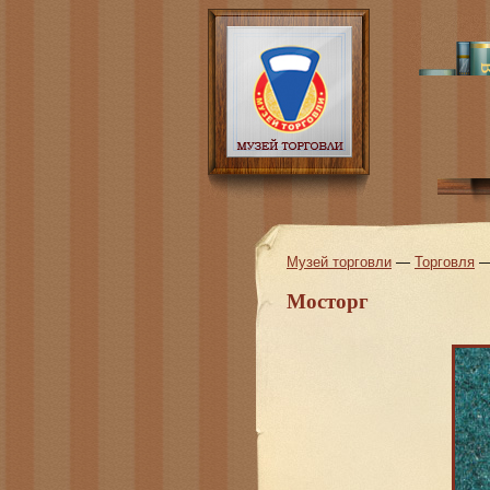
Музей торговли
—
Торговля
Мосторг