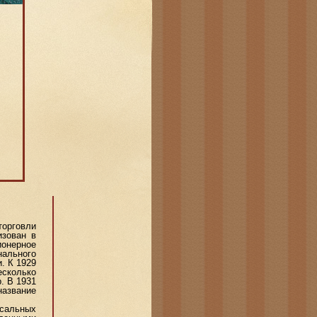
торговли
изован в
ионерное
нального
. К 1929
есколько
. В 1931
название
рсальных