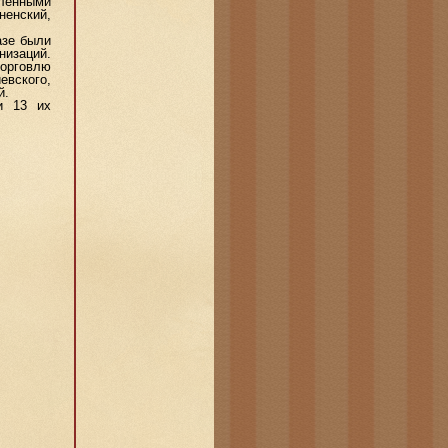
ленными
ненский,
азе были
низаций.
орговлю
евского,
й.
и 13 их