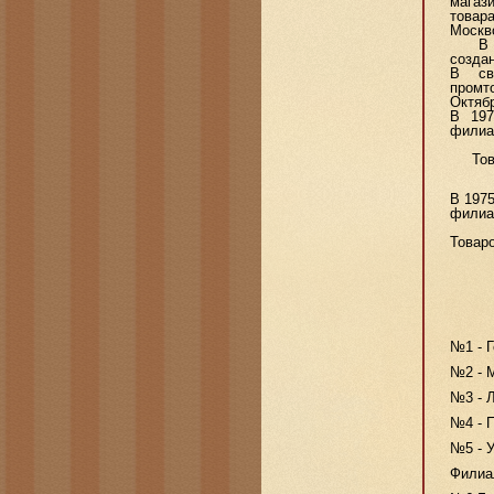
магаз
товар
Москво
В нач
создан
В св
промт
Октябр
В 197
филиа
Товар
В 1975
филиа
Товаро
№1 - Г
№2 - М
№3 - Л
№4 - 
№5 - У
Филиа