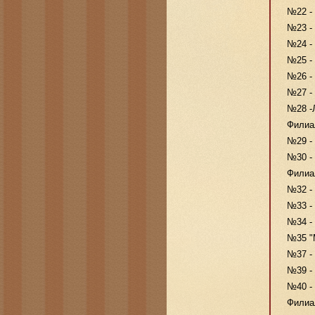
№22 - 
№23 - 
№24 -
№25 - 
№26 - 
№27 -
№28 -Л
Филиа
№29 - 
№30 -
Филиа
№32 - 
№33 - 
№34 - 
№35 "М
№37 -
№39 - 
№40 -
Филиа