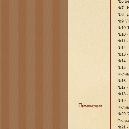
№6 Бе
№7 - 
№8 - Д
№9 "Ле
№10 "В
№10 - 
№11 - 
№12 - 
№13 - 
№14 -
№15 -
Филиа
№16 - 
№17 - 
№18 - 
№19 - 
Филиа
№29 "Ж
Филиал
№21 - 