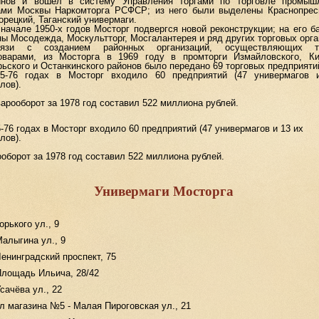
инов и вошел в систему Управления торгами по торговле промыш
ами Москвы Наркомторга РСФСР; из него были выделены Краснопрес
рецкий, Таганский универмаги.
але 1950-х годов Мосторг подвергся новой реконструкции; на его б
ы Мосодежда, Москультторг, Мосгалантерея и ряд других торговых орга
язи с созданием районных организаций, осуществляющих т
оварами, из Мосторга в 1969 году в промторги Измайловского, Ки
ьского и Останкинского районов было передано 69 торговых предприяти
5-76 годах в Мосторг входило 60 предприятий (47 универмагов 
лов).
ооборот за 1978 год составил 522 миллиона рублей.
-76 годах в Мосторг входило 60 предприятий (47 универмагов и 13 их
лов).
оборот за 1978 год составил 522 миллиона рублей.
Универмаги Мосторга
орького ул., 9
алыгина ул., 9
енинградский проспект, 75
Площадь Ильича, 28/42
сачёва ул., 22
л магазина №5 - Малая Пироговская ул., 21