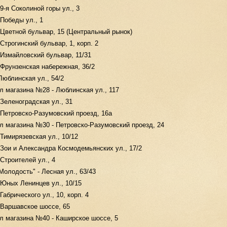
9-я Соколиной горы ул., 3
Победы ул., 1
 Цветной бульвар, 15 (Центральный рынок)
Строгинский бульвар, 1, корп. 2
Измайловский бульвар, 11/31
 Фрунзенская набережная, 36/2
юблинская ул., 54/2
л магазина №28 - Люблинская ул., 117
Зеленоградская ул., 31
 Петровско-Разумовский проезд, 16а
л магазина №30 - Петровско-Разумовский проезд, 24
Тимирязевская ул., 10/12
Зои и Александра Космодемьянских ул., 17/2
Строителей ул., 4
олодость" - Лесная ул., 63/43
 Юных Ленинцев ул., 10/15
Габрического ул., 10, корп. 4
 Варшавское шоссе, 65
л магазина №40 - Каширское шоссе, 5