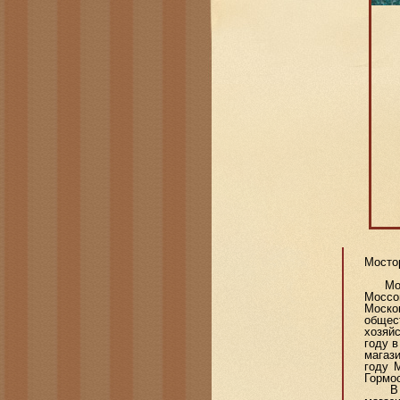
Мосто
Мосто
Моссо
Моско
общес
хозяйс
году в
магаз
году 
Гормос
В 193