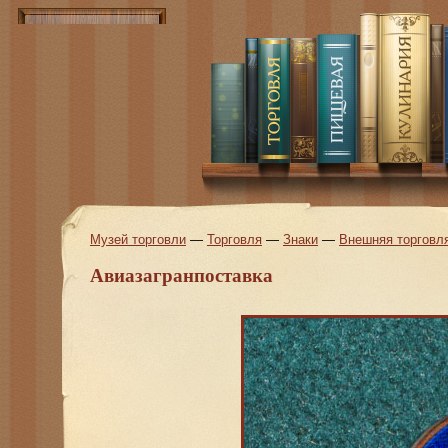
Музей торговли
—
Торговля
—
Знаки
—
Внешняя торговл
Авиазагранпоставка