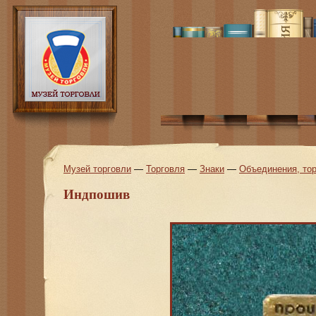
Музей торговли
—
Торговля
—
Знаки
—
Объединения, тор
Индпошив