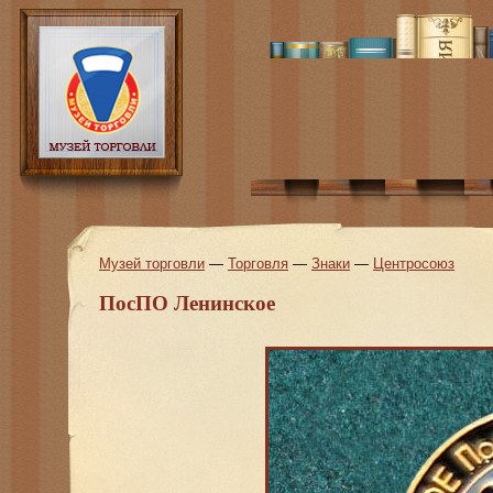
Музей торговли
—
Торговля
—
Знаки
—
Центросоюз
ПосПО Ленинское