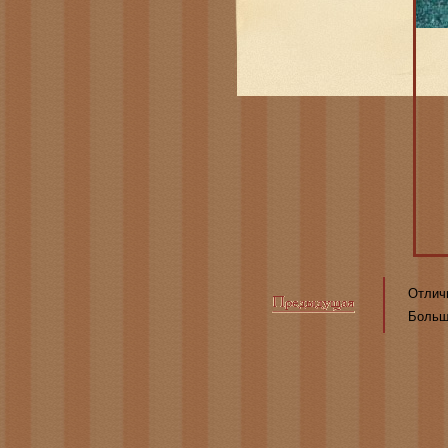
Отлич
Больш