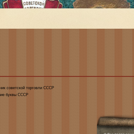
ник советской торговли СССР
ие буквы СССР