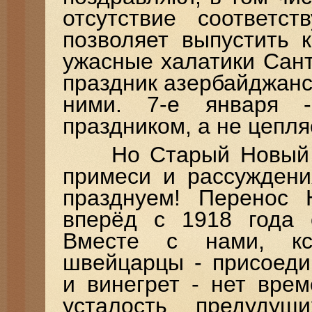
отсутствие соответс
позволяет выпустить 
ужасные халатики Сант
праздник азербайджанс
ними. 7-е января -
праздником, а не цепля
Но Старый Новый го
примеси и рассуждени
празднуем! Перенос 
вперёд с 1918 года 
Вместе с нами, кс
швейцарцы - присоеди
и винегрет - нет вре
усталость предудущ