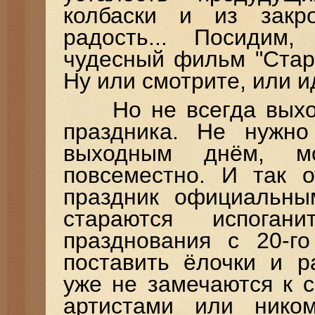
колбаски и из закр
радость... Посидим,
чудесный фильм "Стар
Ну или смотрите, или и
Но не всегда выходн
праздника. Не нужн
выходным днём, м
повсеместно. И так 
праздник официальны
стараются испога
празднования с 20-го
поставить ёлочки и р
уже не замечаются к 
артистами или нико