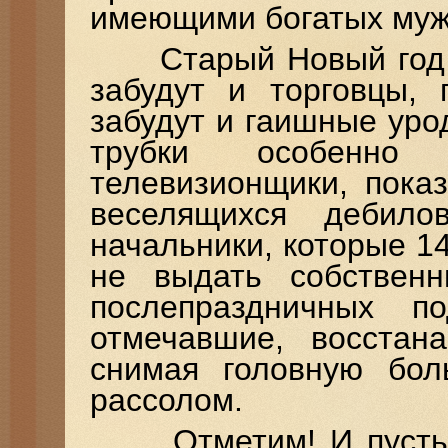
имеющими богатых муж
Старый Новый год и 
забудут и торговцы,
забудут и гаишные уро
трубки особенно
телевизионщики, пока
веселящихся дебило
начальники, которые 14
не выдать собственн
послепраздничных п
отмечавшие, восстан
снимая головную бол
рассолом.
Отметим! И пусть ве