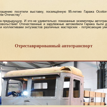
иглашению посетили выставку, посвящённую 95-летию Гаража Особо
жбе Отечеству".
а предыдущую. И это не удивительно: показанные экземпляры автотра
довольствие! Отечественные и зарубежные автомобили Гаража были 
и коллективами энтузиастов различных мастерских - потрясающие у
Отреставрированный автотранспорт