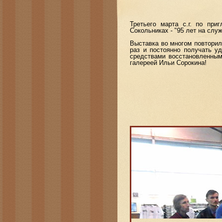
Третьего марта с.г. по пр
Сокольниках - "95 лет на слу
Выставка во многом повторил
раз и постоянно получать у
средствами восстановленным
галереей Ильи Сорокина!