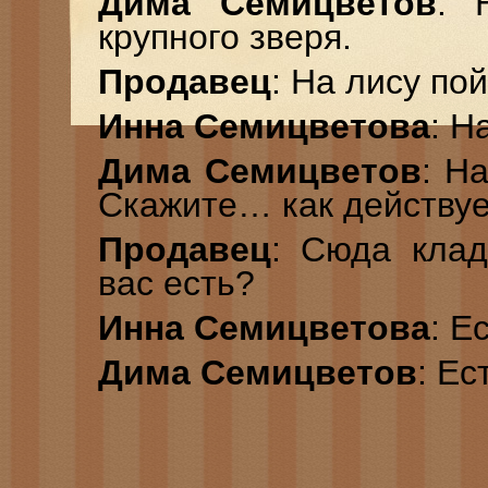
Дима Семицветов
: 
крупного зверя.
Продавец
: На лису по
Инна Семицветова
: Н
Дима Семицветов
: Н
Скажите… как действу
Продавец
: Сюда клад
вас есть?
Инна Семицветова
: Е
Дима Семицветов
: Ес