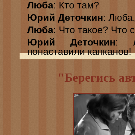
Люба
: Кто там?
Юрий Деточкин
: Люба,
Люба
: Что такое? Что 
Юрий Деточкин
: Л
понаставили капканов!
"Берегись ав