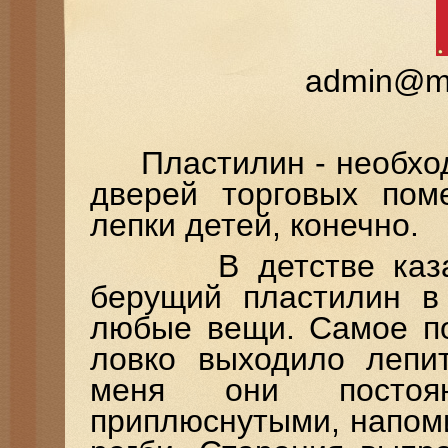
admin@mi
Пластилин - необход
дверей торговых пом
лепки детей, конечно.
В детстве казалос
берущий пластилин в 
любые вещи. Самое по
ловко выходило лепи
меня они постоян
приплюснутыми, напом