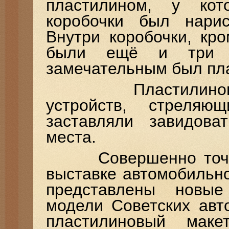
пластилином, у ко
коробочки был нари
Внутри коробочки, кр
были ещё и три с
замечательным был пл
Пластилиновые п
устройств, стреляю
заставляли завидова
места.
Совершенно точно о
выставке автомобильн
представлены новые
модели Советских авт
пластилиновый маке