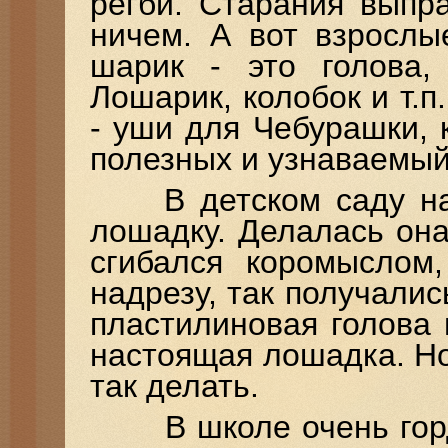
регби. Старания выпр
ничем. А вот взрослы
шарик - это голова, 
Лошарик, колобок и т.
- уши для Чебурашки, 
полезных и узнаваемы
В детском саду нау
лошадку. Делалась она
сгибался коромыслом
надрезу, так получали
пластилиновая голова 
настоящая лошадка. Но
так делать.
В школе очень горди