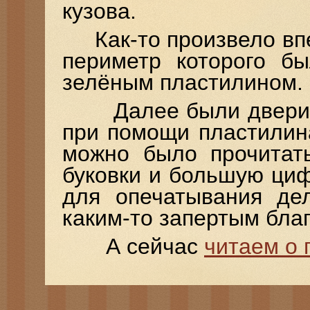
кузова.
Как-то произвело впе
периметр которого бы
зелёным пластилином.
Далее были двери к
при помощи пластилин
можно было прочитат
буковки и большую ци
для опечатывания де
каким-то запертым бла
А сейчас
читаем о 