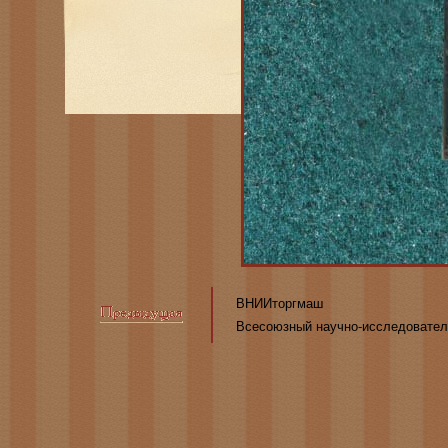
ВНИИторгмаш
Всесоюзный научно-исследовател