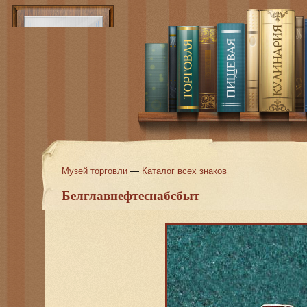
Музей торговли
—
Каталог всех знаков
Белглавнефтеснабсбыт